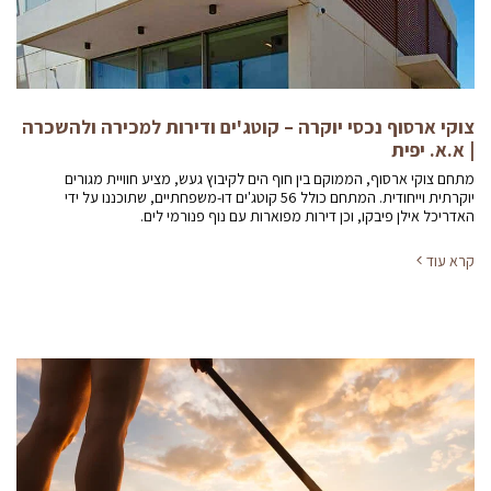
צוקי ארסוף נכסי יוקרה – קוטג'ים ודירות למכירה ולהשכרה
| א.א. יפית
מתחם צוקי ארסוף, הממוקם בין חוף הים לקיבוץ געש, מציע חוויית מגורים
יוקרתית וייחודית. המתחם כולל 56 קוטג'ים דו-משפחתיים, שתוכננו על ידי
האדריכל אילן פיבקו, וכן דירות מפוארות עם נוף פנורמי לים.
קרא עוד