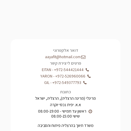
דואר אלקטרוני
aayafit@hotmail.com
פרטים ליצירת קשר
EITAN
-
+972-544421444
YARON
-
+972-526960066
GIL
-
+972-549377793
כתובת
מרינלי (מרינה הרצליה), הרצליה, ישראל
א.א. יפית נכסי יוקרה
שישי 08:00-15:00
משרד תיווך בהרצליה פיתוח והסביבה