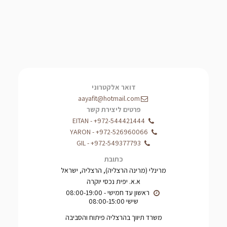
דואר אלקטרוני
aayafit@hotmail.com
פרטים ליצירת קשר
EITAN
-
+972-544421444
YARON
-
+972-526960066
GIL
-
+972-549377793
כתובת
מרינלי (מרינה הרצליה), הרצליה, ישראל
א.א. יפית נכסי יוקרה
שישי 08:00-15:00
משרד תיווך בהרצליה פיתוח והסביבה