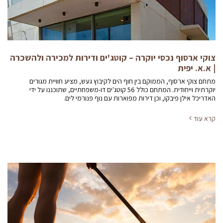
צוקי ארסוף נכסי יוקרה – קוטג'ים ודירות למכירה ולהשכרה
| א.א. יפית
מתחם צוקי ארסוף, הממוקם בין חוף הים לקיבוץ געש, מציע חוויית מגורים
יוקרתית וייחודית. המתחם כולל 56 קוטג'ים דו-משפחתיים, שתוכננו על ידי
האדריכל אילן פיבקו, וכן דירות מפוארות עם נוף פנורמי לים.
קרא עוד