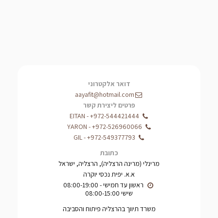
דואר אלקטרוני
aayafit@hotmail.com
פרטים ליצירת קשר
EITAN
-
+972-544421444
YARON
-
+972-526960066
GIL
-
+972-549377793
כתובת
מרינלי (מרינה הרצליה), הרצליה, ישראל
א.א. יפית נכסי יוקרה
שישי 08:00-15:00
משרד תיווך בהרצליה פיתוח והסביבה