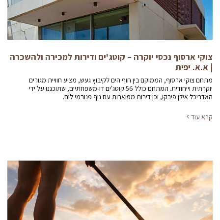
צוקי ארסוף נכסי יוקרה – קוטג'ים ודירות למכירה ולהשכרה
| א.א. יפית
מתחם צוקי ארסוף, הממוקם בין חוף הים לקיבוץ געש, מציע חוויית מגורים
יוקרתית וייחודית. המתחם כולל 56 קוטג'ים דו-משפחתיים, שתוכננו על ידי
האדריכל אילן פיבקו, וכן דירות מפוארות עם נוף פנורמי לים.
קרא עוד