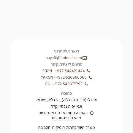
דואר אלקטרוני
aayafit@hotmail.com
פרטים ליצירת קשר
EITAN
-
+972-544421444
YARON
-
+972-526960066
GIL
-
+972-549377793
כתובת
מרינלי (מרינה הרצליה), הרצליה, ישראל
א.א. יפית נכסי יוקרה
שישי 08:00-15:00
משרד תיווך בהרצליה פיתוח והסביבה