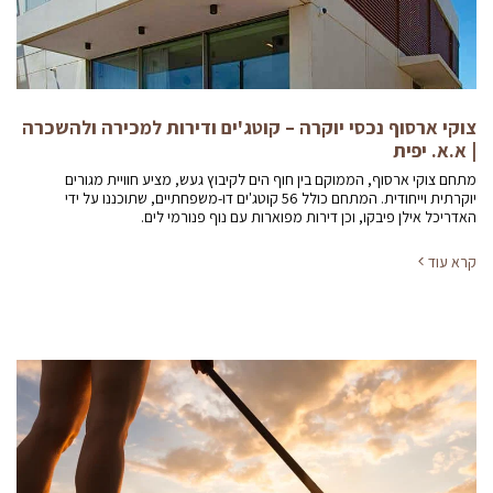
צוקי ארסוף נכסי יוקרה – קוטג'ים ודירות למכירה ולהשכרה
| א.א. יפית
מתחם צוקי ארסוף, הממוקם בין חוף הים לקיבוץ געש, מציע חוויית מגורים
יוקרתית וייחודית. המתחם כולל 56 קוטג'ים דו-משפחתיים, שתוכננו על ידי
האדריכל אילן פיבקו, וכן דירות מפוארות עם נוף פנורמי לים.
קרא עוד