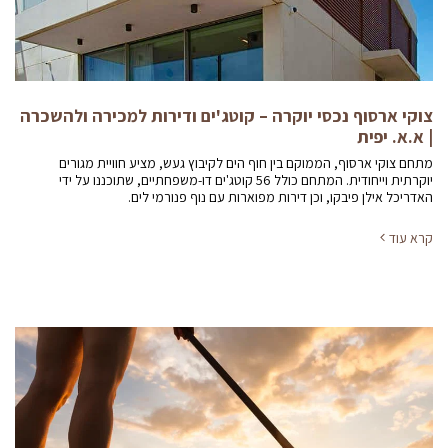
צוקי ארסוף נכסי יוקרה – קוטג'ים ודירות למכירה ולהשכרה
| א.א. יפית
מתחם צוקי ארסוף, הממוקם בין חוף הים לקיבוץ געש, מציע חוויית מגורים
יוקרתית וייחודית. המתחם כולל 56 קוטג'ים דו-משפחתיים, שתוכננו על ידי
האדריכל אילן פיבקו, וכן דירות מפוארות עם נוף פנורמי לים.
קרא עוד