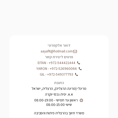
דואר אלקטרוני
aayafit@hotmail.com
פרטים ליצירת קשר
EITAN
-
+972-544421444
YARON
-
+972-526960066
GIL
-
+972-549377793
כתובת
מרינלי (מרינה הרצליה), הרצליה, ישראל
א.א. יפית נכסי יוקרה
שישי 08:00-15:00
משרד תיווך בהרצליה פיתוח והסביבה