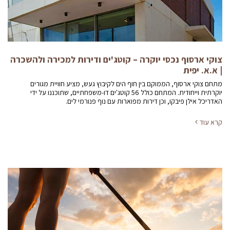
צוקי ארסוף נכסי יוקרה – קוטג'ים ודירות למכירה ולהשכרה
| א.א. יפית
מתחם צוקי ארסוף, הממוקם בין חוף הים לקיבוץ געש, מציע חוויית מגורים
יוקרתית וייחודית. המתחם כולל 56 קוטג'ים דו-משפחתיים, שתוכננו על ידי
האדריכל אילן פיבקו, וכן דירות מפוארות עם נוף פנורמי לים.
קרא עוד