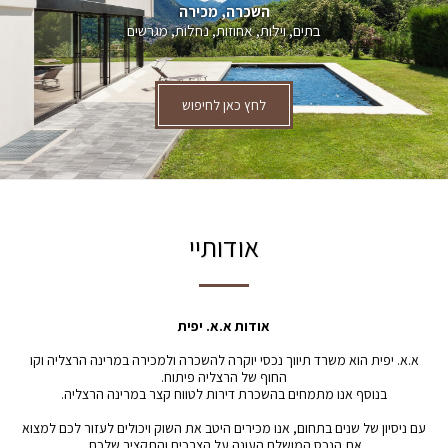
השכרה, מכירה
בתים, וילות, אחוזות, נחלות, מגרשים
לחץ כאן לחיפוש
אודותיי
אודות א.א. יפית
א.א. יפית הוא משרד תיווך נכסי יוקרה להשכרה ולמכירה במרינה הרצליה וקו
החוף של הרצליה פיתוח.
בנוסף אנו מתמחים בהשכרת דירות לטווח קצר במרינה הרצליה.
עם ניסיון של שנים בתחום, אנו מכירים היטב את השוק ויכולים לעזור לכם למצוא
את הנכס המושלם העונה על הצרכים והתקציב שלכם.