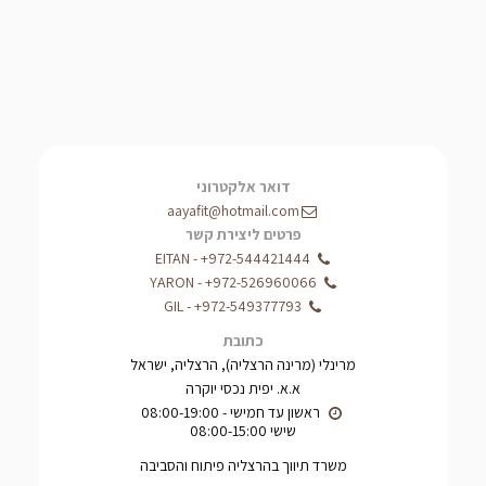
דואר אלקטרוני
aayafit@hotmail.com
פרטים ליצירת קשר
EITAN
-
+972-544421444
YARON
-
+972-526960066
GIL
-
+972-549377793
כתובת
מרינלי (מרינה הרצליה), הרצליה, ישראל
א.א. יפית נכסי יוקרה
שישי 08:00-15:00
משרד תיווך בהרצליה פיתוח והסביבה