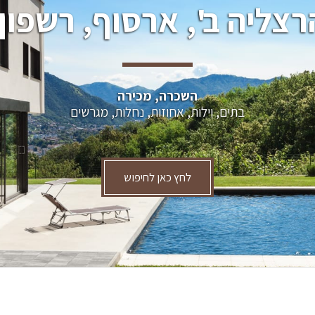
רצליה ב', ארסוף, רשפון.
השכרה, מכירה
בתים, וילות, אחוזות, נחלות, מגרשים
לחץ כאן לחיפוש