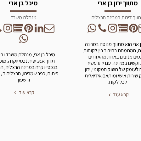
מתווך ירון בן ארי
מיכל בן ארי
ווך דירות במרינה הרצליה
מנהלת משרד
בן ארי הוא מתווך מנוסה במרינה
, המתמחה בחיבור בין לקוחות
מיכל בן ארי, מנהלת משרד וב
סים מניבים באחת מהאזורים
תיווך א.א. יפית נכסי יוקרה. מו
קשים במדינה. עם ידע עשיר
בנכסי יוקרה במרינה הרצליה, ה
 לעומק של השוק המקומי, ירון
פיתוח, כפר שמריהו, הרצליה ב', 
שירות אישי ומותאם אידיאלית
ורשפון.
לכל לקוח.
קרא עוד
קרא עוד