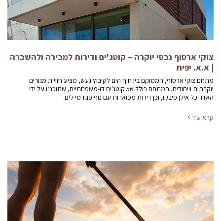
צוקי ארסוף נכסי יוקרה – קוטג'ים ודירות למכירה ולהשכרה
| א.א. יפית
מתחם צוקי ארסוף, הממוקם בין חוף הים לקיבוץ געש, מציע חוויית מגורים
יוקרתית וייחודית. המתחם כולל 56 קוטג'ים דו-משפחתיים, שתוכננו על ידי
האדריכל אילן פיבקו, וכן דירות מפוארות עם נוף פנורמי לים.
קרא עוד