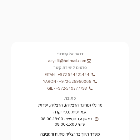
דואר אלקטרוני
aayafit@hotmail.com
פרטים ליצירת קשר
EITAN
-
+972-544421444
YARON
-
+972-526960066
GIL
-
+972-549377793
כתובת
מרינלי (מרינה הרצליה), הרצליה, ישראל
א.א. יפית נכסי יוקרה
שישי 08:00-15:00
משרד תיווך בהרצליה פיתוח והסביבה