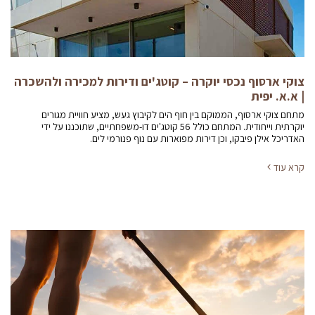
צוקי ארסוף נכסי יוקרה – קוטג'ים ודירות למכירה ולהשכרה
| א.א. יפית
מתחם צוקי ארסוף, הממוקם בין חוף הים לקיבוץ געש, מציע חוויית מגורים
יוקרתית וייחודית. המתחם כולל 56 קוטג'ים דו-משפחתיים, שתוכננו על ידי
האדריכל אילן פיבקו, וכן דירות מפוארות עם נוף פנורמי לים.
קרא עוד