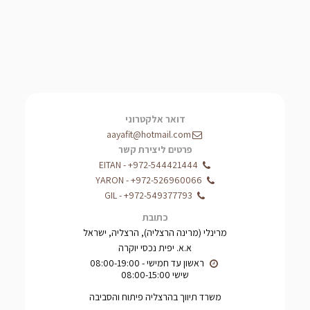
דואר אלקטרוני
aayafit@hotmail.com
פרטים ליצירת קשר
EITAN
-
+972-544421444
YARON
-
+972-526960066
GIL
-
+972-549377793
כתובת
מרינלי (מרינה הרצליה), הרצליה, ישראל
א.א. יפית נכסי יוקרה
שישי 08:00-15:00
משרד תיווך בהרצליה פיתוח והסביבה