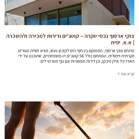
צוקי ארסוף נכסי יוקרה – קוטג'ים ודירות למכירה ולהשכרה
| א.א. יפית
מתחם צוקי ארסוף, הממוקם בין חוף הים לקיבוץ געש, מציע חוויית מגורים
יוקרתית וייחודית. המתחם כולל 56 קוטג'ים דו-משפחתיים, שתוכננו על ידי
האדריכל אילן פיבקו, וכן דירות מפוארות עם נוף פנורמי לים.
קרא עוד