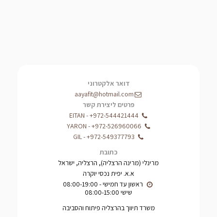
דואר אלקטרוני
aayafit@hotmail.com
פרטים ליצירת קשר
EITAN
-
+972-544421444
YARON
-
+972-526960066
GIL
-
+972-549377793
כתובת
מרינלי (מרינה הרצליה), הרצליה, ישראל
א.א. יפית נכסי יוקרה
שישי 08:00-15:00
משרד תיווך בהרצליה פיתוח והסביבה