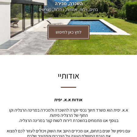
השכרה, מכירה
בתים, וילות, אחוזות, נחלות, מגרשים
לחץ כאן לחיפוש
אודותיי
אודות א.א. יפית
א.א. יפית הוא משרד תיווך נכסי יוקרה להשכרה ולמכירה במרינה הרצליה וקו
החוף של הרצליה פיתוח.
בנוסף אנו מתמחים בהשכרת דירות לטווח קצר במרינה הרצליה.
עם ניסיון של שנים בתחום, אנו מכירים היטב את השוק ויכולים לעזור לכם למצוא
את הנכס המושלם העונה על הצרכים והתקציב שלכם.