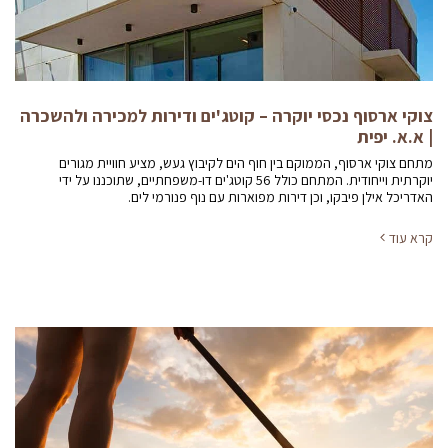
צוקי ארסוף נכסי יוקרה – קוטג'ים ודירות למכירה ולהשכרה
| א.א. יפית
מתחם צוקי ארסוף, הממוקם בין חוף הים לקיבוץ געש, מציע חוויית מגורים
יוקרתית וייחודית. המתחם כולל 56 קוטג'ים דו-משפחתיים, שתוכננו על ידי
האדריכל אילן פיבקו, וכן דירות מפוארות עם נוף פנורמי לים.
קרא עוד