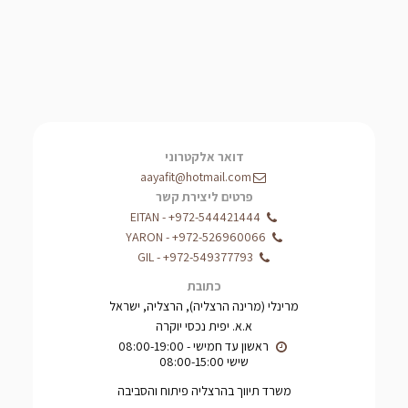
דואר אלקטרוני
aayafit@hotmail.com
פרטים ליצירת קשר
EITAN
-
+972-544421444
YARON
-
+972-526960066
GIL
-
+972-549377793
כתובת
מרינלי (מרינה הרצליה), הרצליה, ישראל
א.א. יפית נכסי יוקרה
שישי 08:00-15:00
משרד תיווך בהרצליה פיתוח והסביבה