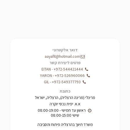
דואר אלקטרוני
aayafit@hotmail.com
פרטים ליצירת קשר
EITAN
-
+972-544421444
YARON
-
+972-526960066
GIL
-
+972-549377793
כתובת
מרינלי (מרינה הרצליה), הרצליה, ישראל
א.א. יפית נכסי יוקרה
שישי 08:00-15:00
משרד תיווך בהרצליה פיתוח והסביבה