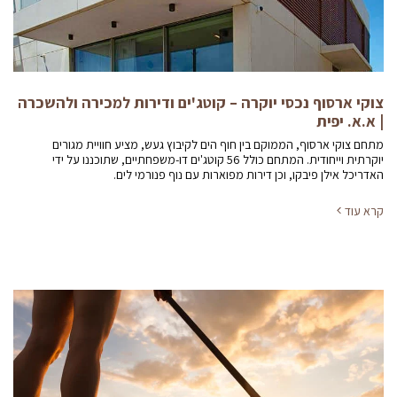
צוקי ארסוף נכסי יוקרה – קוטג'ים ודירות למכירה ולהשכרה
| א.א. יפית
מתחם צוקי ארסוף, הממוקם בין חוף הים לקיבוץ געש, מציע חוויית מגורים
יוקרתית וייחודית. המתחם כולל 56 קוטג'ים דו-משפחתיים, שתוכננו על ידי
האדריכל אילן פיבקו, וכן דירות מפוארות עם נוף פנורמי לים.
קרא עוד