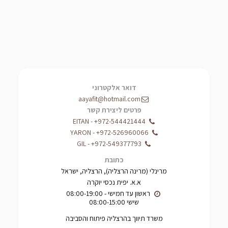
דואר אלקטרוני
aayafit@hotmail.com
פרטים ליצירת קשר
EITAN
-
+972-544421444
YARON
-
+972-526960066
GIL
-
+972-549377793
כתובת
מרינלי (מרינה הרצליה), הרצליה, ישראל
א.א. יפית נכסי יוקרה
שישי 08:00-15:00
משרד תיווך בהרצליה פיתוח והסביבה