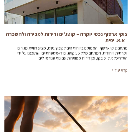
צוקי ארסוף נכסי יוקרה – קוטג'ים ודירות למכירה ולהשכרה
| א.א. יפית
מתחם צוקי ארסוף, הממוקם בין חוף הים לקיבוץ געש, מציע חוויית מגורים
יוקרתית וייחודית. המתחם כולל 56 קוטג'ים דו-משפחתיים, שתוכננו על ידי
האדריכל אילן פיבקו, וכן דירות מפוארות עם נוף פנורמי לים.
קרא עוד