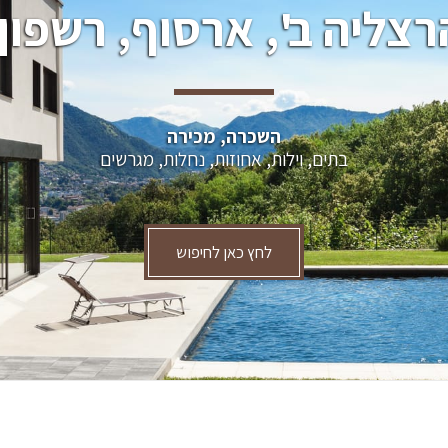
רצליה ב', ארסוף, רשפון.
השכרה, מכירה
בתים, וילות, אחוזות, נחלות, מגרשים
לחץ כאן לחיפוש