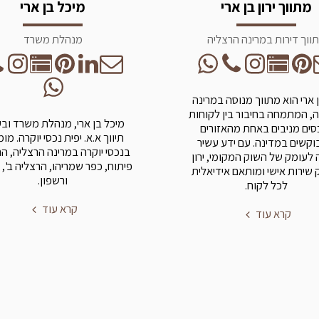
מתווך ירון בן ארי
מיכל בן ארי
ווך דירות במרינה הרצליה
מנהלת משרד
בן ארי הוא מתווך מנוסה במרינה
, המתמחה בחיבור בין לקוחות
מיכל בן ארי, מנהלת משרד וב
סים מניבים באחת מהאזורים
תיווך א.א. יפית נכסי יוקרה. מו
קשים במדינה. עם ידע עשיר
בנכסי יוקרה במרינה הרצליה, ה
 לעומק של השוק המקומי, ירון
פיתוח, כפר שמריהו, הרצליה ב', 
שירות אישי ומותאם אידיאלית
ורשפון.
לכל לקוח.
קרא עוד
קרא עוד