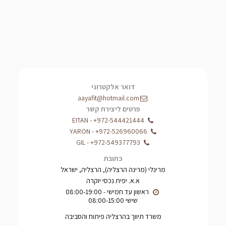
דואר אלקטרוני
aayafit@hotmail.com
פרטים ליצירת קשר
EITAN
-
+972-544421444
YARON
-
+972-526960066
GIL
-
+972-549377793
כתובת
מרינלי (מרינה הרצליה), הרצליה, ישראל
א.א. יפית נכסי יוקרה
שישי 08:00-15:00
משרד תיווך בהרצליה פיתוח והסביבה