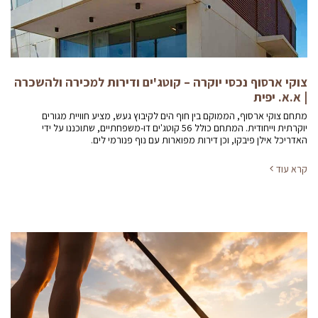
צוקי ארסוף נכסי יוקרה – קוטג'ים ודירות למכירה ולהשכרה
| א.א. יפית
מתחם צוקי ארסוף, הממוקם בין חוף הים לקיבוץ געש, מציע חוויית מגורים
יוקרתית וייחודית. המתחם כולל 56 קוטג'ים דו-משפחתיים, שתוכננו על ידי
האדריכל אילן פיבקו, וכן דירות מפוארות עם נוף פנורמי לים.
קרא עוד