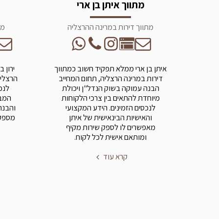
מתווך איתן בן ארי
מתווך דירות במרינה ההרצליה
מת
איתן בן ארי ממלא תפקיד חשוב כמתווך
ירון 
דירות במרינה הרצליה, תחום המחייב
הרצליה
הבנה עמוקה בשוק הנדל"ן ויכולת
לנכ
מיוחדת להתאים בין צרכי הלקוחות
המבו
לנכסים הזמינים. הידע המקצועי
והבנה
והאישיות הבינאישית של איתן
מספק 
מאפשרים לו לספק שירות מקיף
ומותאם אישית לכל לקוח.
קרא עוד