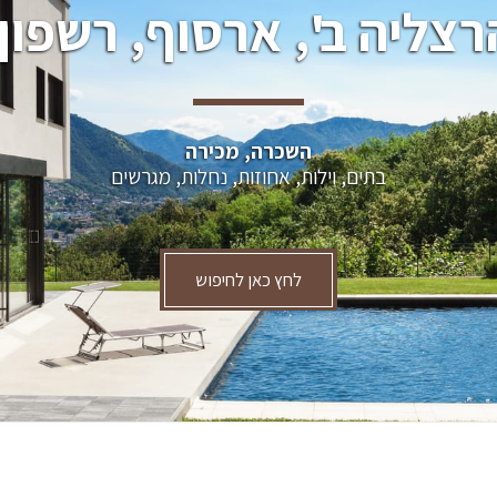
רצליה ב', ארסוף, רשפון.
השכרה, מכירה
בתים, וילות, אחוזות, נחלות, מגרשים
לחץ כאן לחיפוש