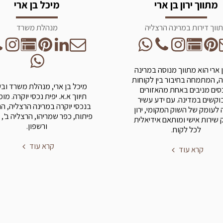
מתווך ירון בן ארי
מיכל בן ארי
ווך דירות במרינה הרצליה
מנהלת משרד
בן ארי הוא מתווך מנוסה במרינה
, המתמחה בחיבור בין לקוחות
מיכל בן ארי, מנהלת משרד וב
סים מניבים באחת מהאזורים
תיווך א.א. יפית נכסי יוקרה. מו
קשים במדינה. עם ידע עשיר
בנכסי יוקרה במרינה הרצליה, ה
 לעומק של השוק המקומי, ירון
פיתוח, כפר שמריהו, הרצליה ב', 
שירות אישי ומותאם אידיאלית
ורשפון.
לכל לקוח.
קרא עוד
קרא עוד