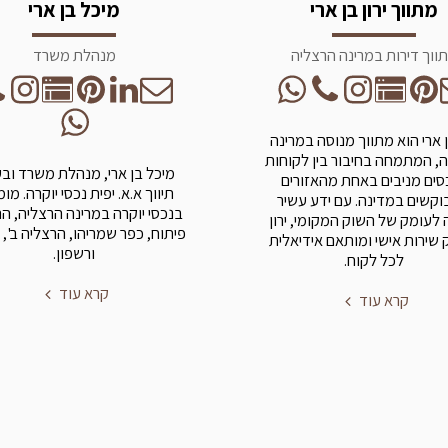
מתווך ירון בן ארי
מיכל בן ארי
ווך דירות במרינה הרצליה
מנהלת משרד
בן ארי הוא מתווך מנוסה במרינה
, המתמחה בחיבור בין לקוחות
מיכל בן ארי, מנהלת משרד וב
סים מניבים באחת מהאזורים
תיווך א.א. יפית נכסי יוקרה. מו
קשים במדינה. עם ידע עשיר
בנכסי יוקרה במרינה הרצליה, ה
 לעומק של השוק המקומי, ירון
פיתוח, כפר שמריהו, הרצליה ב', 
שירות אישי ומותאם אידיאלית
ורשפון.
לכל לקוח.
קרא עוד
קרא עוד