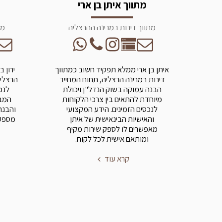
מתווך איתן בן ארי
מתווך דירות במרינה ההרצליה
מת
איתן בן ארי ממלא תפקיד חשוב כמתווך
ירון 
דירות במרינה הרצליה, תחום המחייב
הרצליה
הבנה עמוקה בשוק הנדל"ן ויכולת
לנכ
מיוחדת להתאים בין צרכי הלקוחות
המבו
לנכסים הזמינים. הידע המקצועי
והבנה
והאישיות הבינאישית של איתן
מספק 
מאפשרים לו לספק שירות מקיף
ומותאם אישית לכל לקוח.
קרא עוד