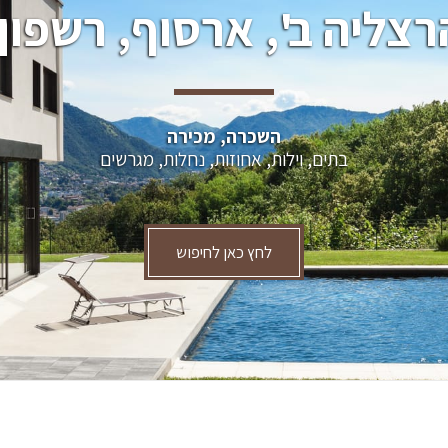
רצליה ב', ארסוף, רשפון.
השכרה, מכירה
בתים, וילות, אחוזות, נחלות, מגרשים
לחץ כאן לחיפוש