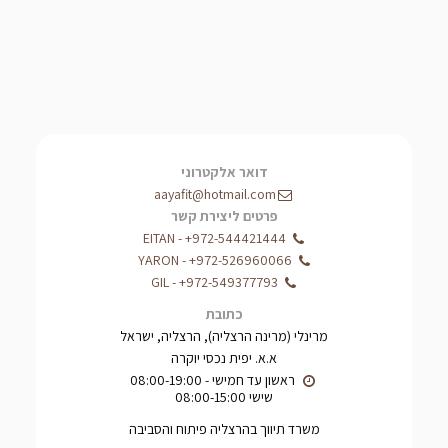
דואר אלקטרוני
aayafit@hotmail.com
פרטים ליצירת קשר
EITAN
-
+972-544421444
YARON
-
+972-526960066
GIL
-
+972-549377793
כתובת
מרינלי (מרינה הרצליה), הרצליה, ישראל
א.א. יפית נכסי יוקרה
שישי 08:00-15:00
משרד תיווך בהרצליה פיתוח והסביבה