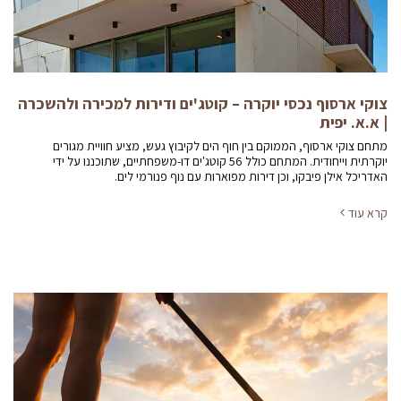
צוקי ארסוף נכסי יוקרה – קוטג'ים ודירות למכירה ולהשכרה
| א.א. יפית
מתחם צוקי ארסוף, הממוקם בין חוף הים לקיבוץ געש, מציע חוויית מגורים
יוקרתית וייחודית. המתחם כולל 56 קוטג'ים דו-משפחתיים, שתוכננו על ידי
האדריכל אילן פיבקו, וכן דירות מפוארות עם נוף פנורמי לים.
קרא עוד