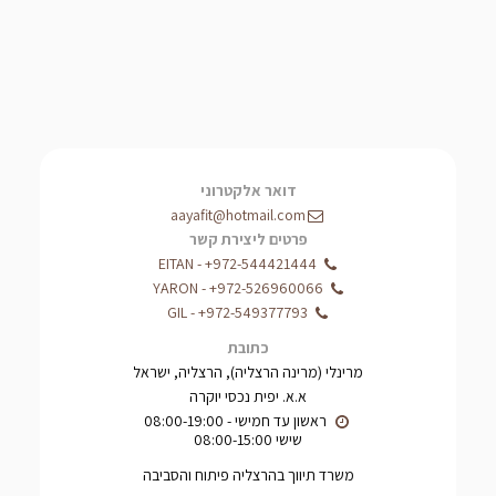
דואר אלקטרוני
aayafit@hotmail.com
פרטים ליצירת קשר
EITAN
-
+972-544421444
YARON
-
+972-526960066
GIL
-
+972-549377793
כתובת
מרינלי (מרינה הרצליה), הרצליה, ישראל
א.א. יפית נכסי יוקרה
שישי 08:00-15:00
משרד תיווך בהרצליה פיתוח והסביבה