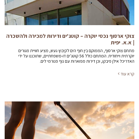
צוקי ארסוף נכסי יוקרה – קוטג'ים ודירות למכירה ולהשכרה
| א.א. יפית
מתחם צוקי ארסוף, הממוקם בין חוף הים לקיבוץ געש, מציע חוויית מגורים
יוקרתית וייחודית. המתחם כולל 56 קוטג'ים דו-משפחתיים, שתוכננו על ידי
האדריכל אילן פיבקו, וכן דירות מפוארות עם נוף פנורמי לים.
קרא עוד