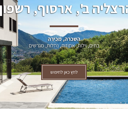
רצליה ב', ארסוף, רשפון.
השכרה, מכירה
בתים, וילות, אחוזות, נחלות, מגרשים
לחץ כאן לחיפוש