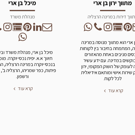
מתווך ירון בן ארי
מיכל בן ארי
ווך דירות במרינה הרצליה
מנהלת משרד
בן ארי הוא מתווך מנוסה במרינה
, המתמחה בחיבור בין לקוחות
מיכל בן ארי, מנהלת משרד וב
סים מניבים באחת מהאזורים
תיווך א.א. יפית נכסי יוקרה. מו
קשים במדינה. עם ידע עשיר
בנכסי יוקרה במרינה הרצליה, ה
 לעומק של השוק המקומי, ירון
פיתוח, כפר שמריהו, הרצליה ב', 
שירות אישי ומותאם אידיאלית
ורשפון.
לכל לקוח.
קרא עוד
קרא עוד