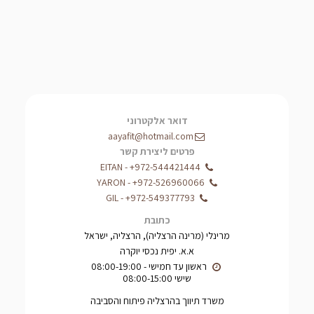
דואר אלקטרוני
aayafit@hotmail.com
פרטים ליצירת קשר
EITAN
-
+972-544421444
YARON
-
+972-526960066
GIL
-
+972-549377793
כתובת
מרינלי (מרינה הרצליה), הרצליה, ישראל
א.א. יפית נכסי יוקרה
שישי 08:00-15:00
משרד תיווך בהרצליה פיתוח והסביבה