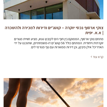
צוקי ארסוף נכסי יוקרה – קוטג'ים ודירות למכירה ולהשכרה
| א.א. יפית
מתחם צוקי ארסוף, הממוקם בין חוף הים לקיבוץ געש, מציע חוויית מגורים
יוקרתית וייחודית. המתחם כולל 56 קוטג'ים דו-משפחתיים, שתוכננו על ידי
האדריכל אילן פיבקו, וכן דירות מפוארות עם נוף פנורמי לים.
קרא עוד