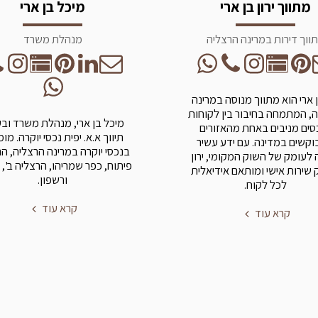
מתווך ירון בן ארי
מיכל בן ארי
ווך דירות במרינה הרצליה
מנהלת משרד
בן ארי הוא מתווך מנוסה במרינה
, המתמחה בחיבור בין לקוחות
מיכל בן ארי, מנהלת משרד וב
סים מניבים באחת מהאזורים
תיווך א.א. יפית נכסי יוקרה. מו
קשים במדינה. עם ידע עשיר
בנכסי יוקרה במרינה הרצליה, ה
 לעומק של השוק המקומי, ירון
פיתוח, כפר שמריהו, הרצליה ב', 
שירות אישי ומותאם אידיאלית
ורשפון.
לכל לקוח.
קרא עוד
קרא עוד