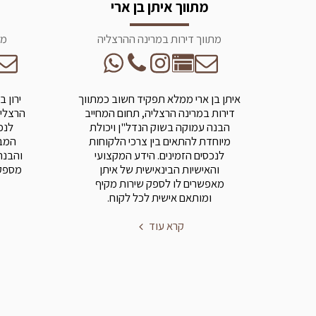
מתווך איתן בן ארי
מתווך דירות במרינה ההרצליה
מת
איתן בן ארי ממלא תפקיד חשוב כמתווך
ירון 
דירות במרינה הרצליה, תחום המחייב
הרצליה
הבנה עמוקה בשוק הנדל"ן ויכולת
לנכ
מיוחדת להתאים בין צרכי הלקוחות
המבו
לנכסים הזמינים. הידע המקצועי
והבנה
והאישיות הבינאישית של איתן
מספק 
מאפשרים לו לספק שירות מקיף
ומותאם אישית לכל לקוח.
קרא עוד