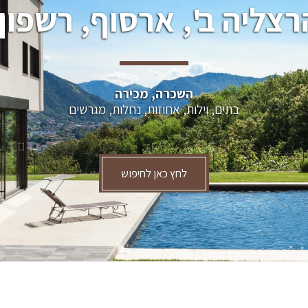
רצליה ב', ארסוף, רשפון.
השכרה, מכירה
בתים, וילות, אחוזות, נחלות, מגרשים
לחץ כאן לחיפוש