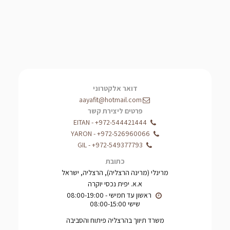
דואר אלקטרוני
aayafit@hotmail.com
פרטים ליצירת קשר
EITAN
-
+972-544421444
YARON
-
+972-526960066
GIL
-
+972-549377793
כתובת
מרינלי (מרינה הרצליה), הרצליה, ישראל
א.א. יפית נכסי יוקרה
שישי 08:00-15:00
משרד תיווך בהרצליה פיתוח והסביבה