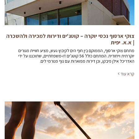
צוקי ארסוף נכסי יוקרה – קוטג'ים ודירות למכירה ולהשכרה
| א.א. יפית
מתחם צוקי ארסוף, הממוקם בין חוף הים לקיבוץ געש, מציע חוויית מגורים
יוקרתית וייחודית. המתחם כולל 56 קוטג'ים דו-משפחתיים, שתוכננו על ידי
האדריכל אילן פיבקו, וכן דירות מפוארות עם נוף פנורמי לים.
קרא עוד