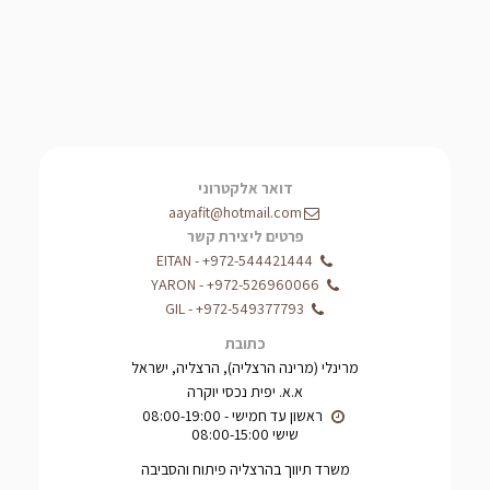
דואר אלקטרוני
aayafit@hotmail.com
פרטים ליצירת קשר
EITAN
-
+972-544421444
YARON
-
+972-526960066
GIL
-
+972-549377793
כתובת
מרינלי (מרינה הרצליה), הרצליה, ישראל
א.א. יפית נכסי יוקרה
שישי 08:00-15:00
משרד תיווך בהרצליה פיתוח והסביבה