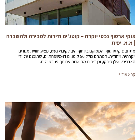
צוקי ארסוף נכסי יוקרה – קוטג'ים ודירות למכירה ולהשכרה
| א.א. יפית
מתחם צוקי ארסוף, הממוקם בין חוף הים לקיבוץ געש, מציע חוויית מגורים
יוקרתית וייחודית. המתחם כולל 56 קוטג'ים דו-משפחתיים, שתוכננו על ידי
האדריכל אילן פיבקו, וכן דירות מפוארות עם נוף פנורמי לים.
קרא עוד