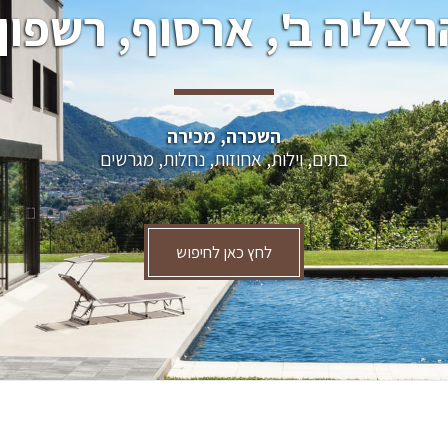
רצליה ב', ארסוף, רשפון.
השכרה, מכירה
בתים, וילות, אחוזות, נחלות, מגרשים
לחץ כאן לחיפוש