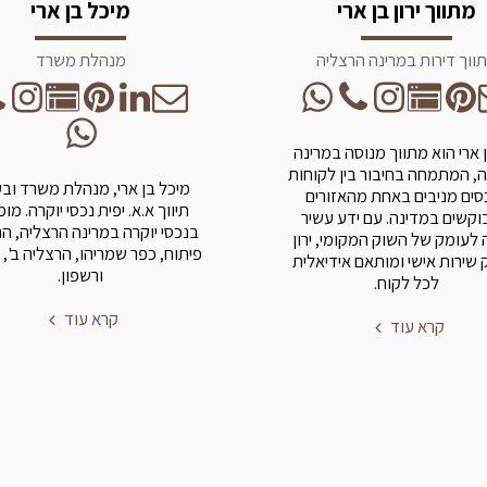
מתווך ירון בן ארי
מיכל בן ארי
ווך דירות במרינה הרצליה
מנהלת משרד
בן ארי הוא מתווך מנוסה במרינה
, המתמחה בחיבור בין לקוחות
מיכל בן ארי, מנהלת משרד וב
סים מניבים באחת מהאזורים
תיווך א.א. יפית נכסי יוקרה. מו
קשים במדינה. עם ידע עשיר
בנכסי יוקרה במרינה הרצליה, ה
 לעומק של השוק המקומי, ירון
פיתוח, כפר שמריהו, הרצליה ב', 
שירות אישי ומותאם אידיאלית
ורשפון.
לכל לקוח.
קרא עוד
קרא עוד