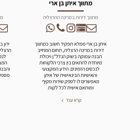
מתווך איתן בן ארי
מתווך דירות במרינה ההרצליה
מת
איתן בן ארי ממלא תפקיד חשוב כמתווך
ירון 
דירות במרינה הרצליה, תחום המחייב
הרצליה
הבנה עמוקה בשוק הנדל"ן ויכולת
לנכ
מיוחדת להתאים בין צרכי הלקוחות
המבו
לנכסים הזמינים. הידע המקצועי
והבנה
והאישיות הבינאישית של איתן
מספק 
מאפשרים לו לספק שירות מקיף
ומותאם אישית לכל לקוח.
קרא עוד