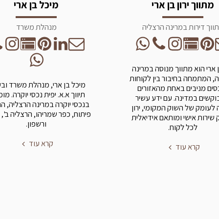
מתווך ירון בן ארי
מיכל בן ארי
ווך דירות במרינה הרצליה
מנהלת משרד
בן ארי הוא מתווך מנוסה במרינה
, המתמחה בחיבור בין לקוחות
מיכל בן ארי, מנהלת משרד וב
סים מניבים באחת מהאזורים
תיווך א.א. יפית נכסי יוקרה. מו
קשים במדינה. עם ידע עשיר
בנכסי יוקרה במרינה הרצליה, ה
 לעומק של השוק המקומי, ירון
פיתוח, כפר שמריהו, הרצליה ב', 
שירות אישי ומותאם אידיאלית
ורשפון.
לכל לקוח.
קרא עוד
קרא עוד