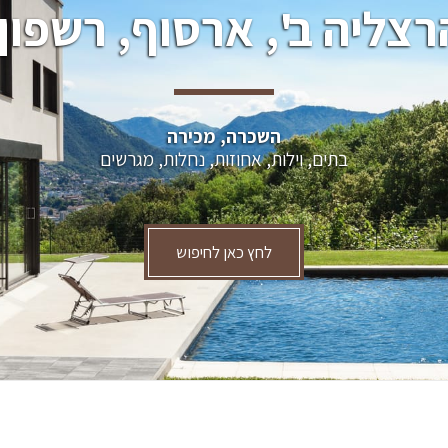
רצליה ב', ארסוף, רשפון.
השכרה, מכירה
בתים, וילות, אחוזות, נחלות, מגרשים
לחץ כאן לחיפוש