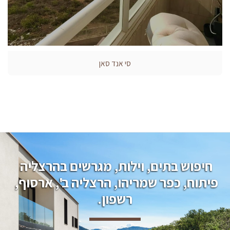
סי אנד סאן
חיפוש בתים, וילות, מגרשים בהרצליה 
פיתוח, כפר שמריהו, הרצליה ב', ארסוף, 
רשפון.