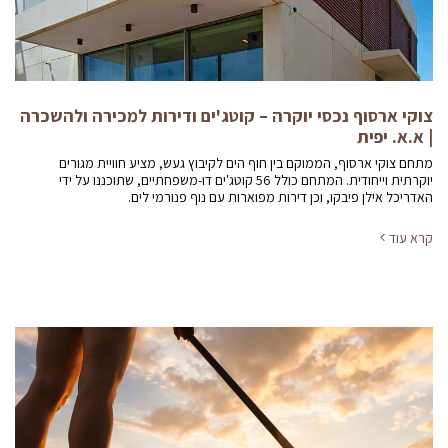
צוקי ארסוף נכסי יוקרה – קוטג'ים ודירות למכירה ולהשכרה
| א.א. יפית
מתחם צוקי ארסוף, הממוקם בין חוף הים לקיבוץ געש, מציע חוויית מגורים
יוקרתית וייחודית. המתחם כולל 56 קוטג'ים דו-משפחתיים, שתוכננו על ידי
האדריכל אילן פיבקו, וכן דירות מפוארות עם נוף פנורמי לים.
קרא עוד