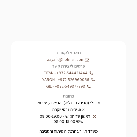
דואר אלקטרוני
aayafit@hotmail.com
פרטים ליצירת קשר
EITAN
-
+972-544421444
YARON
-
+972-526960066
GIL
-
+972-549377793
כתובת
מרינלי (מרינה הרצליה), הרצליה, ישראל
א.א. יפית נכסי יוקרה
שישי 08:00-15:00
משרד תיווך בהרצליה פיתוח והסביבה