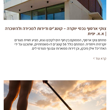
צוקי ארסוף נכסי יוקרה – קוטג'ים ודירות למכירה ולהשכרה
| א.א. יפית
מתחם צוקי ארסוף, הממוקם בין חוף הים לקיבוץ געש, מציע חוויית מגורים
יוקרתית וייחודית. המתחם כולל 56 קוטג'ים דו-משפחתיים, שתוכננו על ידי
האדריכל אילן פיבקו, וכן דירות מפוארות עם נוף פנורמי לים.
קרא עוד