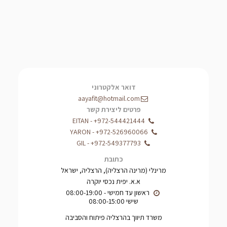
דואר אלקטרוני
aayafit@hotmail.com
פרטים ליצירת קשר
EITAN
-
+972-544421444
YARON
-
+972-526960066
GIL
-
+972-549377793
כתובת
מרינלי (מרינה הרצליה), הרצליה, ישראל
א.א. יפית נכסי יוקרה
שישי 08:00-15:00
משרד תיווך בהרצליה פיתוח והסביבה