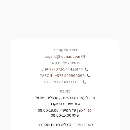
דואר אלקטרוני
aayafit@hotmail.com
פרטים ליצירת קשר
EITAN
-
+972-544421444
YARON
-
+972-526960066
GIL
-
+972-549377793
כתובת
מרינלי (מרינה הרצליה), הרצליה, ישראל
א.א. יפית נכסי יוקרה
שישי 08:00-15:00
משרד תיווך בהרצליה פיתוח והסביבה