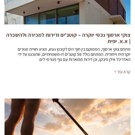
צוקי ארסוף נכסי יוקרה – קוטג'ים ודירות למכירה ולהשכרה
| א.א. יפית
מתחם צוקי ארסוף, הממוקם בין חוף הים לקיבוץ געש, מציע חוויית מגורים
יוקרתית וייחודית. המתחם כולל 56 קוטג'ים דו-משפחתיים, שתוכננו על ידי
האדריכל אילן פיבקו, וכן דירות מפוארות עם נוף פנורמי לים.
קרא עוד