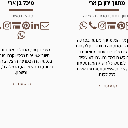
מתווך ירון בן ארי
מיכל בן ארי
ווך דירות במרינה הרצליה
מנהלת משרד
בן ארי הוא מתווך מנוסה במרינה
, המתמחה בחיבור בין לקוחות
מיכל בן ארי, מנהלת משרד וב
סים מניבים באחת מהאזורים
תיווך א.א. יפית נכסי יוקרה. מו
קשים במדינה. עם ידע עשיר
בנכסי יוקרה במרינה הרצליה, ה
 לעומק של השוק המקומי, ירון
פיתוח, כפר שמריהו, הרצליה ב', 
שירות אישי ומותאם אידיאלית
ורשפון.
לכל לקוח.
קרא עוד
קרא עוד