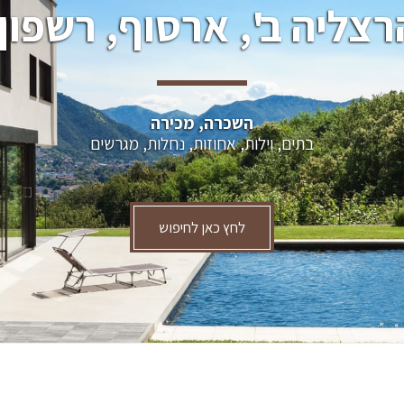
רצליה ב', ארסוף, רשפון.
השכרה, מכירה
בתים, וילות, אחוזות, נחלות, מגרשים
לחץ כאן לחיפוש