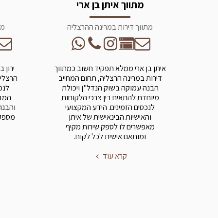
מתווך איתן בן ארי
מתווך דירות במרינה ההרצליה
מת
איתן בן ארי ממלא תפקיד חשוב כמתווך
ירון 
דירות במרינה הרצליה, תחום המחייב
הרצליה
הבנה עמוקה בשוק הנדל"ן ויכולת
לנכ
מיוחדת להתאים בין צרכי הלקוחות
המבו
לנכסים הזמינים. הידע המקצועי
והבנה
והאישיות הבינאישית של איתן
מספק 
מאפשרים לו לספק שירות מקיף
ומותאם אישית לכל לקוח.
קרא עוד