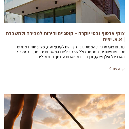
צוקי ארסוף נכסי יוקרה – קוטג'ים ודירות למכירה ולהשכרה
| א.א. יפית
מתחם צוקי ארסוף, הממוקם בין חוף הים לקיבוץ געש, מציע חוויית מגורים
יוקרתית וייחודית. המתחם כולל 56 קוטג'ים דו-משפחתיים, שתוכננו על ידי
האדריכל אילן פיבקו, וכן דירות מפוארות עם נוף פנורמי לים.
קרא עוד