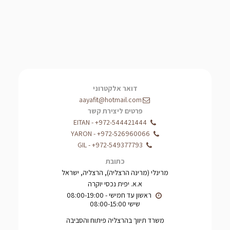
דואר אלקטרוני
aayafit@hotmail.com
פרטים ליצירת קשר
EITAN
-
+972-544421444
YARON
-
+972-526960066
GIL
-
+972-549377793
כתובת
מרינלי (מרינה הרצליה), הרצליה, ישראל
א.א. יפית נכסי יוקרה
שישי 08:00-15:00
משרד תיווך בהרצליה פיתוח והסביבה