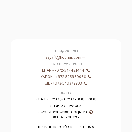
דואר אלקטרוני
aayafit@hotmail.com
פרטים ליצירת קשר
EITAN
-
+972-544421444
YARON
-
+972-526960066
GIL
-
+972-549377793
כתובת
מרינלי (מרינה הרצליה), הרצליה, ישראל
א.א. יפית נכסי יוקרה
שישי 08:00-15:00
משרד תיווך בהרצליה פיתוח והסביבה