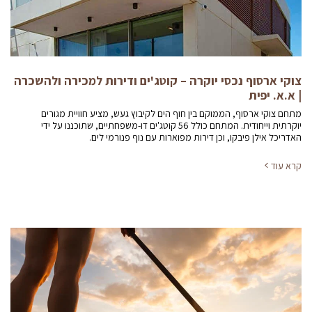
צוקי ארסוף נכסי יוקרה – קוטג'ים ודירות למכירה ולהשכרה
| א.א. יפית
מתחם צוקי ארסוף, הממוקם בין חוף הים לקיבוץ געש, מציע חוויית מגורים
יוקרתית וייחודית. המתחם כולל 56 קוטג'ים דו-משפחתיים, שתוכננו על ידי
האדריכל אילן פיבקו, וכן דירות מפוארות עם נוף פנורמי לים.
קרא עוד