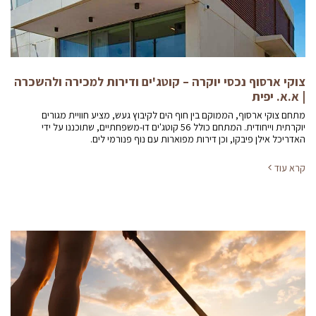
צוקי ארסוף נכסי יוקרה – קוטג'ים ודירות למכירה ולהשכרה
| א.א. יפית
מתחם צוקי ארסוף, הממוקם בין חוף הים לקיבוץ געש, מציע חוויית מגורים
יוקרתית וייחודית. המתחם כולל 56 קוטג'ים דו-משפחתיים, שתוכננו על ידי
האדריכל אילן פיבקו, וכן דירות מפוארות עם נוף פנורמי לים.
קרא עוד