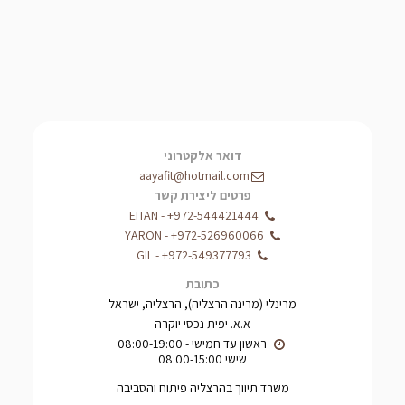
דואר אלקטרוני
aayafit@hotmail.com
פרטים ליצירת קשר
EITAN
-
+972-544421444
YARON
-
+972-526960066
GIL
-
+972-549377793
כתובת
מרינלי (מרינה הרצליה), הרצליה, ישראל
א.א. יפית נכסי יוקרה
שישי 08:00-15:00
משרד תיווך בהרצליה פיתוח והסביבה