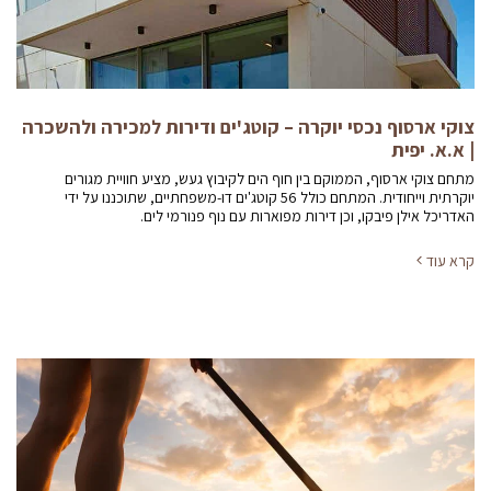
צוקי ארסוף נכסי יוקרה – קוטג'ים ודירות למכירה ולהשכרה
| א.א. יפית
מתחם צוקי ארסוף, הממוקם בין חוף הים לקיבוץ געש, מציע חוויית מגורים
יוקרתית וייחודית. המתחם כולל 56 קוטג'ים דו-משפחתיים, שתוכננו על ידי
האדריכל אילן פיבקו, וכן דירות מפוארות עם נוף פנורמי לים.
קרא עוד