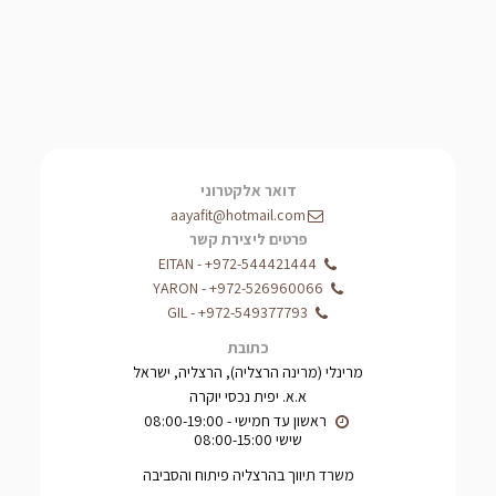
דואר אלקטרוני
aayafit@hotmail.com
פרטים ליצירת קשר
EITAN
-
+972-544421444
YARON
-
+972-526960066
GIL
-
+972-549377793
כתובת
מרינלי (מרינה הרצליה), הרצליה, ישראל
א.א. יפית נכסי יוקרה
שישי 08:00-15:00
משרד תיווך בהרצליה פיתוח והסביבה