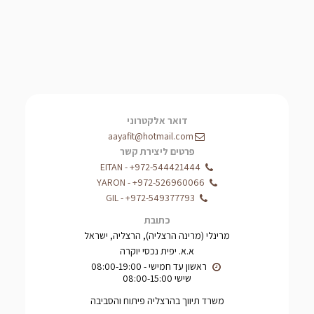
דואר אלקטרוני
aayafit@hotmail.com
פרטים ליצירת קשר
EITAN
-
+972-544421444
YARON
-
+972-526960066
GIL
-
+972-549377793
כתובת
מרינלי (מרינה הרצליה), הרצליה, ישראל
א.א. יפית נכסי יוקרה
שישי 08:00-15:00
משרד תיווך בהרצליה פיתוח והסביבה