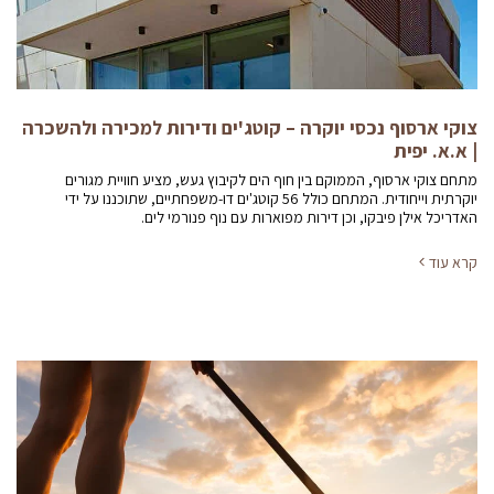
צוקי ארסוף נכסי יוקרה – קוטג'ים ודירות למכירה ולהשכרה
| א.א. יפית
מתחם צוקי ארסוף, הממוקם בין חוף הים לקיבוץ געש, מציע חוויית מגורים
יוקרתית וייחודית. המתחם כולל 56 קוטג'ים דו-משפחתיים, שתוכננו על ידי
האדריכל אילן פיבקו, וכן דירות מפוארות עם נוף פנורמי לים.
קרא עוד