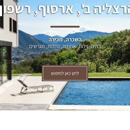
רצליה ב', ארסוף, רשפון.
השכרה, מכירה
בתים, וילות, אחוזות, נחלות, מגרשים
לחץ כאן לחיפוש