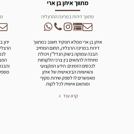
מתווך איתן בן ארי
מתווך דירות במרינה ההרצליה
מת
איתן בן ארי ממלא תפקיד חשוב כמתווך
ירון 
דירות במרינה הרצליה, תחום המחייב
הרצליה
הבנה עמוקה בשוק הנדל"ן ויכולת
לנכ
מיוחדת להתאים בין צרכי הלקוחות
המבו
לנכסים הזמינים. הידע המקצועי
והבנה
והאישיות הבינאישית של איתן
מספק 
מאפשרים לו לספק שירות מקיף
ומותאם אישית לכל לקוח.
קרא עוד