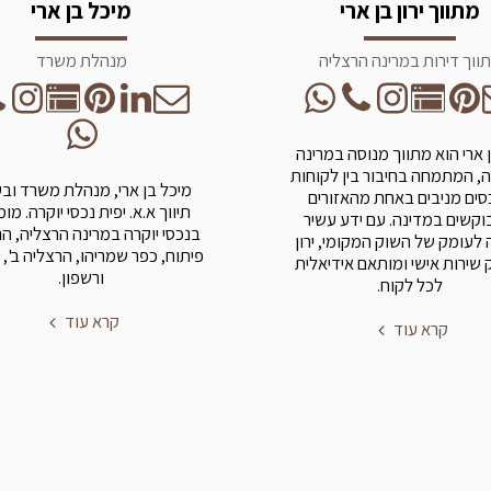
מתווך ירון בן ארי
מיכל בן ארי
ווך דירות במרינה הרצליה
מנהלת משרד
בן ארי הוא מתווך מנוסה במרינה
, המתמחה בחיבור בין לקוחות
מיכל בן ארי, מנהלת משרד וב
סים מניבים באחת מהאזורים
תיווך א.א. יפית נכסי יוקרה. מו
קשים במדינה. עם ידע עשיר
בנכסי יוקרה במרינה הרצליה, ה
 לעומק של השוק המקומי, ירון
פיתוח, כפר שמריהו, הרצליה ב', 
שירות אישי ומותאם אידיאלית
ורשפון.
לכל לקוח.
קרא עוד
קרא עוד