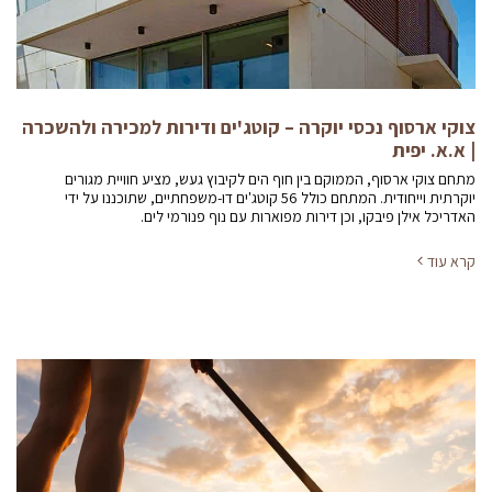
צוקי ארסוף נכסי יוקרה – קוטג'ים ודירות למכירה ולהשכרה
| א.א. יפית
מתחם צוקי ארסוף, הממוקם בין חוף הים לקיבוץ געש, מציע חוויית מגורים
יוקרתית וייחודית. המתחם כולל 56 קוטג'ים דו-משפחתיים, שתוכננו על ידי
האדריכל אילן פיבקו, וכן דירות מפוארות עם נוף פנורמי לים.
קרא עוד