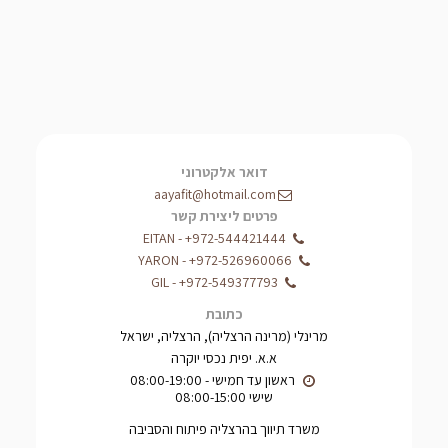
דואר אלקטרוני
aayafit@hotmail.com
פרטים ליצירת קשר
EITAN
-
+972-544421444
YARON
-
+972-526960066
GIL
-
+972-549377793
כתובת
מרינלי (מרינה הרצליה), הרצליה, ישראל
א.א. יפית נכסי יוקרה
שישי 08:00-15:00
משרד תיווך בהרצליה פיתוח והסביבה