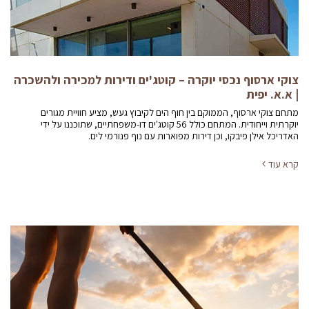
צוקי ארסוף נכסי יוקרה – קוטג'ים ודירות למכירה ולהשכרה
| א.א. יפית
מתחם צוקי ארסוף, הממוקם בין חוף הים לקיבוץ געש, מציע חוויית מגורים
יוקרתית וייחודית. המתחם כולל 56 קוטג'ים דו-משפחתיים, שתוכננו על ידי
האדריכל אילן פיבקו, וכן דירות מפוארות עם נוף פנורמי לים.
קרא עוד