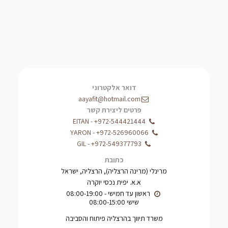
דואר אלקטרוני
aayafit@hotmail.com
פרטים ליצירת קשר
EITAN
-
+972-544421444
YARON
-
+972-526960066
GIL
-
+972-549377793
כתובת
מרינלי (מרינה הרצליה), הרצליה, ישראל
א.א. יפית נכסי יוקרה
שישי 08:00-15:00
משרד תיווך בהרצליה פיתוח והסביבה