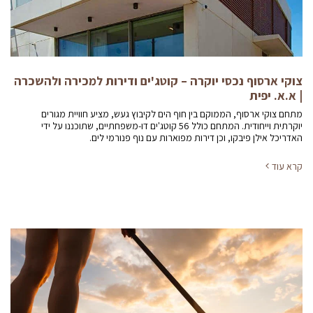
צוקי ארסוף נכסי יוקרה – קוטג'ים ודירות למכירה ולהשכרה
| א.א. יפית
מתחם צוקי ארסוף, הממוקם בין חוף הים לקיבוץ געש, מציע חוויית מגורים
יוקרתית וייחודית. המתחם כולל 56 קוטג'ים דו-משפחתיים, שתוכננו על ידי
האדריכל אילן פיבקו, וכן דירות מפוארות עם נוף פנורמי לים.
קרא עוד