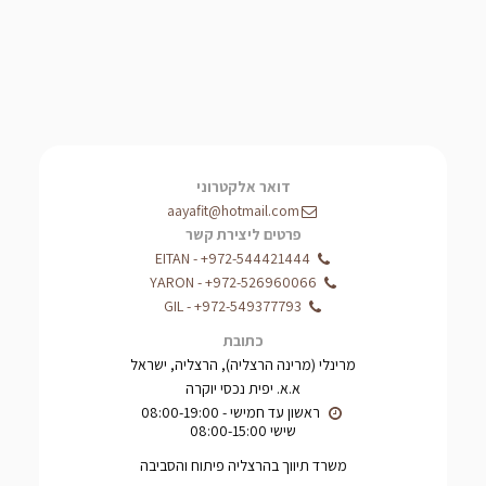
דואר אלקטרוני
aayafit@hotmail.com
פרטים ליצירת קשר
EITAN
-
+972-544421444
YARON
-
+972-526960066
GIL
-
+972-549377793
כתובת
מרינלי (מרינה הרצליה), הרצליה, ישראל
א.א. יפית נכסי יוקרה
שישי 08:00-15:00
משרד תיווך בהרצליה פיתוח והסביבה