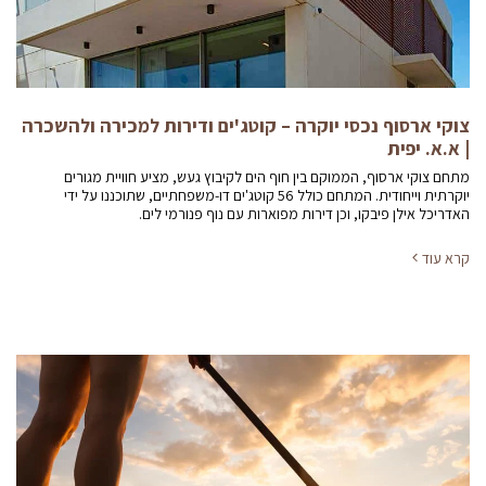
צוקי ארסוף נכסי יוקרה – קוטג'ים ודירות למכירה ולהשכרה
| א.א. יפית
מתחם צוקי ארסוף, הממוקם בין חוף הים לקיבוץ געש, מציע חוויית מגורים
יוקרתית וייחודית. המתחם כולל 56 קוטג'ים דו-משפחתיים, שתוכננו על ידי
האדריכל אילן פיבקו, וכן דירות מפוארות עם נוף פנורמי לים.
קרא עוד