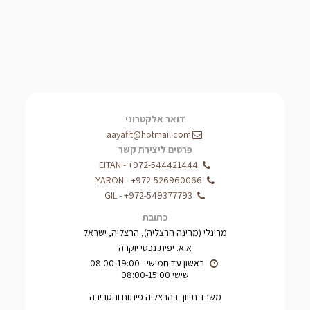
דואר אלקטרוני
aayafit@hotmail.com
פרטים ליצירת קשר
EITAN
-
+972-544421444
YARON
-
+972-526960066
GIL
-
+972-549377793
כתובת
מרינלי (מרינה הרצליה), הרצליה, ישראל
א.א. יפית נכסי יוקרה
שישי 08:00-15:00
משרד תיווך בהרצליה פיתוח והסביבה