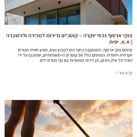
צוקי ארסוף נכסי יוקרה – קוטג'ים ודירות למכירה ולהשכרה
| א.א. יפית
מתחם צוקי ארסוף, הממוקם בין חוף הים לקיבוץ געש, מציע חוויית מגורים
יוקרתית וייחודית. המתחם כולל 56 קוטג'ים דו-משפחתיים, שתוכננו על ידי
האדריכל אילן פיבקו, וכן דירות מפוארות עם נוף פנורמי לים.
קרא עוד