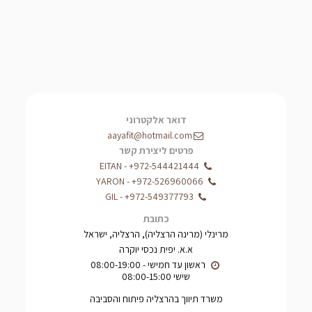
דואר אלקטרוני
aayafit@hotmail.com
פרטים ליצירת קשר
EITAN
-
+972-544421444
YARON
-
+972-526960066
GIL
-
+972-549377793
כתובת
מרינלי (מרינה הרצליה), הרצליה, ישראל
א.א. יפית נכסי יוקרה
שישי 08:00-15:00
משרד תיווך בהרצליה פיתוח והסביבה