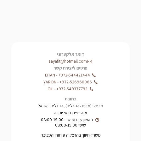
דואר אלקטרוני
aayafit@hotmail.com
פרטים ליצירת קשר
EITAN
-
+972-544421444
YARON
-
+972-526960066
GIL
-
+972-549377793
כתובת
מרינלי (מרינה הרצליה), הרצליה, ישראל
א.א. יפית נכסי יוקרה
שישי 08:00-15:00
משרד תיווך בהרצליה פיתוח והסביבה