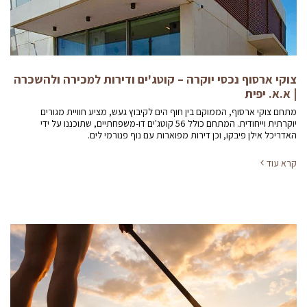
צוקי ארסוף נכסי יוקרה – קוטג'ים ודירות למכירה ולהשכרה
| א.א. יפית
מתחם צוקי ארסוף, הממוקם בין חוף הים לקיבוץ געש, מציע חוויית מגורים
יוקרתית וייחודית. המתחם כולל 56 קוטג'ים דו-משפחתיים, שתוכננו על ידי
האדריכל אילן פיבקו, וכן דירות מפוארות עם נוף פנורמי לים.
קרא עוד