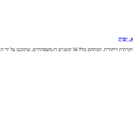
. יפית
האדריכל אילן פיבקו, וכן דירות מפוארות עם נוף פנורמי לים.