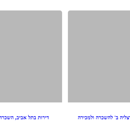
צליה ב' להשכרה ולמכירה
דירות בתל אביב, השכרה