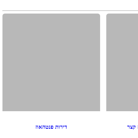
 קצר
דירות פנטהאוז