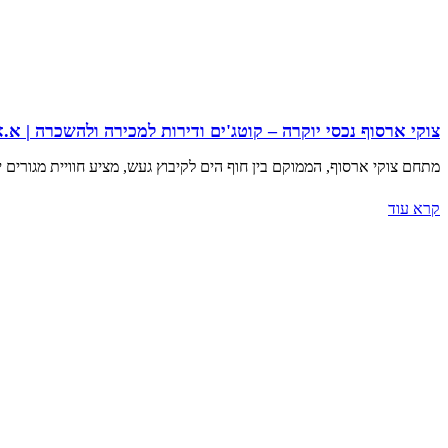
צוקי ארסוף נכסי יוקרה – קוטג'ים ודירות למכירה ולהשכרה | א.א
מתחם צוקי ארסוף, הממוקם בין חוף הים לקיבוץ געש, מציע חוויית מגורים יוקרתית וייחודית. המתחם כולל 56 קוטג'ים דו-משפחתיים, שתוכננו על ידי 
קרא עוד